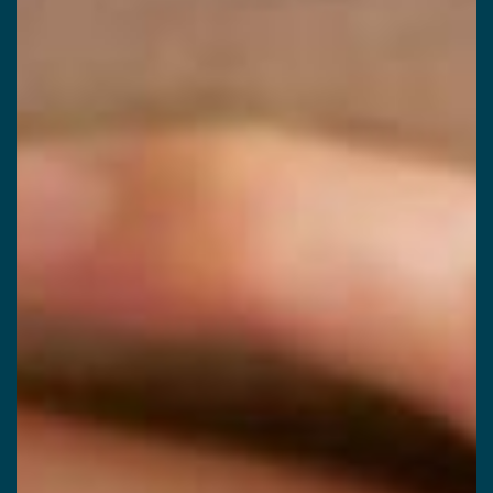
Prénom du proche
Nom du proche concerné
concerné
Age du proche concerné
Code postal du proche
concerné
Calculer neuf moins zéro ?
(en chiffres)
J’autorise l’utilisation des données
personnelles, conformément à notre
politique de confidentialité