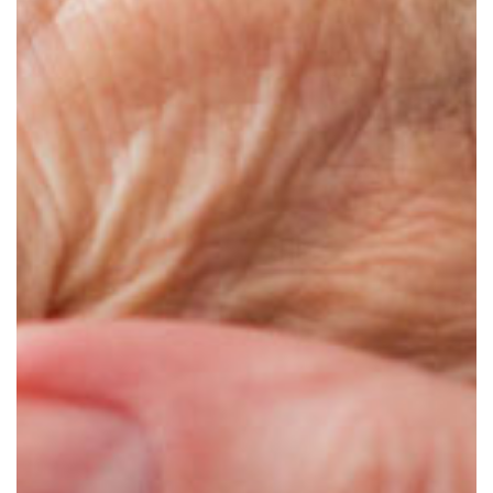
Présentation
Démarche qualité
Les équipes soignantes
Démarche Éco responsable
Activités thérapeutiques
Nos valeurs
Accompagnement spécialisé
Restauration
Nous contacter
Intervenants extérieurs et partenariats
Animations et sorties
Horaires et accès
Les services
La galerie photos
Démarches d'admission
Les aides financières
FAQ